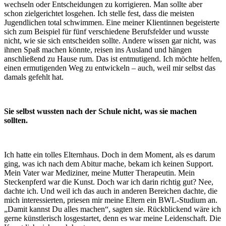
wechseln oder Entscheidungen zu korrigieren. Man sollte aber
schon zielgerichtet losgehen. Ich stelle fest, dass die meisten
Jugendlichen total schwimmen. Eine meiner Klientinnen begeisterte
sich zum Beispiel für fünf verschiedene Berufsfelder und wusste
nicht, wie sie sich entscheiden sollte. Andere wissen gar nicht, was
ihnen Spaß machen könnte, reisen ins Ausland und hängen
anschließend zu Hause rum. Das ist entmutigend. Ich möchte helfen,
einen ermutigenden Weg zu entwickeln – auch, weil mir selbst das
damals gefehlt hat.
Sie selbst wussten nach der Schule nicht, was sie machen
sollten.
Ich hatte ein tolles Elternhaus. Doch in dem Moment, als es darum
ging, was ich nach dem Abitur mache, bekam ich keinen Support.
Mein Vater war Mediziner, meine Mutter Therapeutin. Mein
Steckenpferd war die Kunst. Doch war ich darin richtig gut? Nee,
dachte ich. Und weil ich das auch in anderen Bereichen dachte, die
mich interessierten, priesen mir meine Eltern ein BWL-Studium an.
„Damit kannst Du alles machen“, sagten sie. Rückblickend wäre ich
gerne künstlerisch losgestartet, denn es war meine Leidenschaft. Die